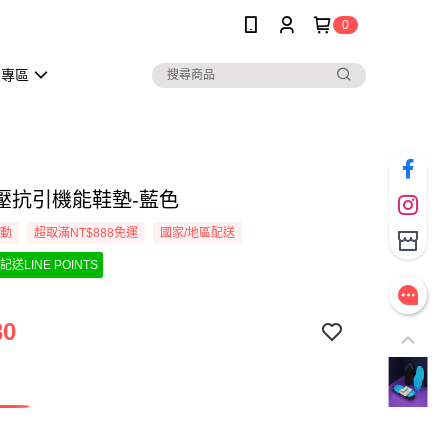
0
員專區
壓抗引機能鞋墊-藍色
活動
超取滿NT$888免運
國家/地區配送
記送LINE POINTS
30