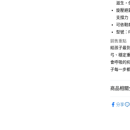
滋生，
Apple Pay
旋壓避
ATM付款
支撐力
可依鞋
型號：P
運送方式
銷售重點
全家取貨
給孩子最
每筆NT$1
弓、穩定
會呼吸的
付款後全
子每一步
每筆NT$1
7-11取貨
商品相關分
每筆NT$1
機能鞋墊
付款後7-1
分享
每筆NT$1
宅配
每筆NT$1