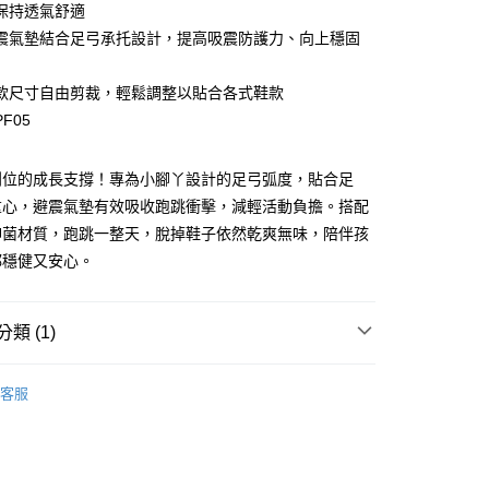
保持透氣舒適
震氣墊結合足弓承托設計，提高吸震防護力、向上穩固
款尺寸自由剪裁，輕鬆調整以貼合各式鞋款
F05
付款
到位的成長支撐！專為小腳丫設計的足弓弧度，貼合足
00，滿NT$888(含以上)免運費
重心，避震氣墊有效吸收跑跳衝擊，減輕活動負擔。搭配
抑菌材質，跑跳一整天，脫掉鞋子依然乾爽無味，陪伴孩
家取貨
都穩健又安心。
00，滿NT$888(含以上)免運費
付款
類 (1)
00，滿NT$888(含以上)免運費
兒童鞋墊
1取貨
客服
00，滿NT$888(含以上)免運費
00，滿NT$888(含以上)免運費