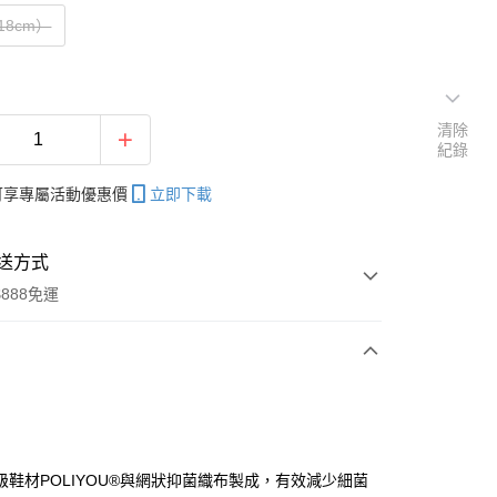
18cm）
清除
紀錄
帳可享專屬活動優惠價
立即下載
送方式
888免運
次付款
付款
級鞋材POLIYOU®與網狀抑菌織布製成，有效減少細菌