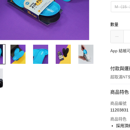
M（15–
數量
App 結
付款與運
超取滿NT$
付款方式
商品特色
信用卡一
商品編號
11203831
超商取貨
商品特色
LINE Pay
採用頂