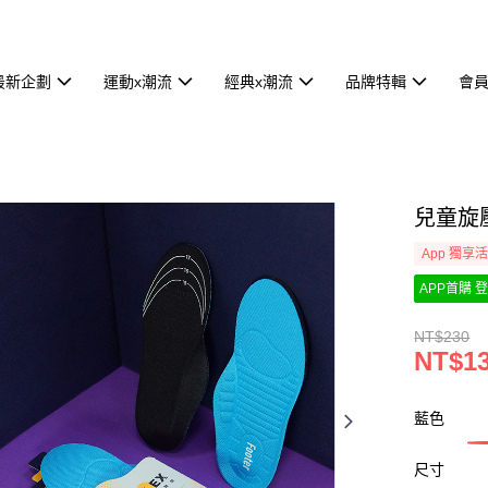
最新企劃
運動x潮流
經典x潮流
品牌特輯
會
兒童旋
App 獨享
APP首購 登
NT$230
NT$1
藍色
尺寸