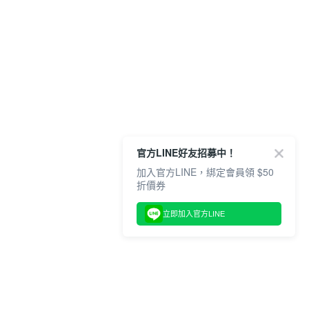
官方LINE好友招募中！
加入官方LINE，綁定會員領 $50
折價券
立即加入官方LINE